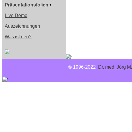
Präsentationsfolien
•
Live Demo
Auszeichnungen
Was ist neu?
© 1996-2022
Dr. med. Jörg M.