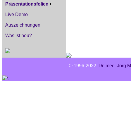
Präsentationsfolien
•
Live Demo
Auszeichnungen
Was ist neu?
© 1996-2022
Dr. med. Jörg M