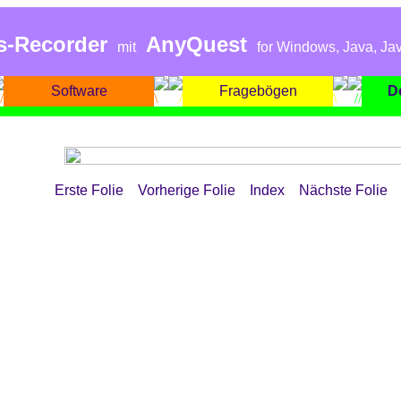
s-Recorder
AnyQuest
mit
for Windows, Java, Jav
Software
Fragebögen
D
Erste Folie
Vorherige Folie
Index
Nächste Folie