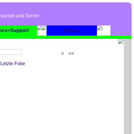
ascript and Server
ocs+Support
Service
>
>>
Letzte Folie