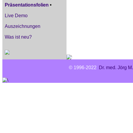
Präsentationsfolien
•
Live Demo
Auszeichnungen
Was ist neu?
© 1996-2022
Dr. med. Jörg M.