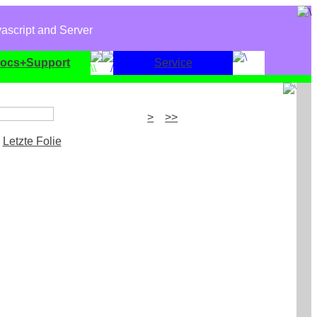
ascript and Server
ocs+Support
Service
>
>>
Letzte Folie