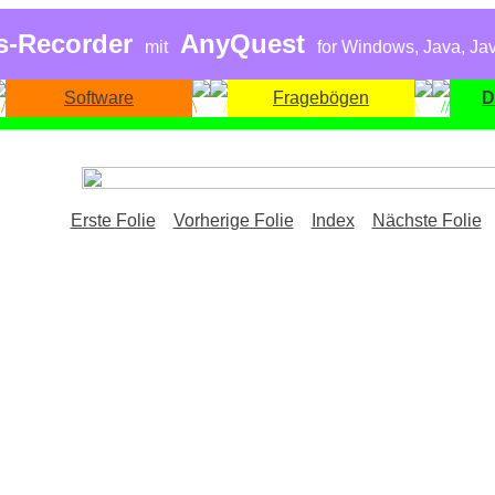
s-Recorder
AnyQuest
mit
for Windows, Java, Jav
Software
Fragebögen
D
Erste Folie
Vorherige Folie
Index
Nächste Folie