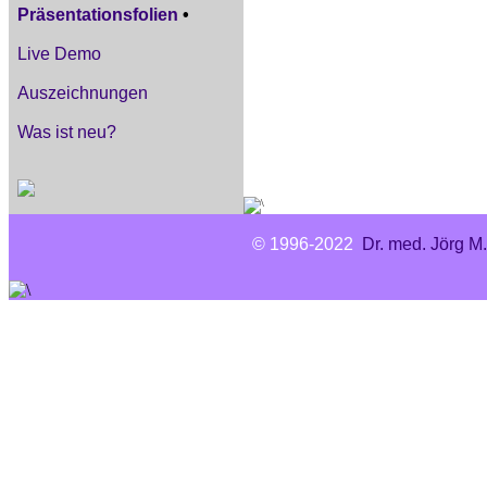
Präsentationsfolien
•
Live Demo
Auszeichnungen
Was ist neu?
© 1996-2022
Dr. med. Jörg M.