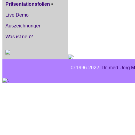
Präsentationsfolien
•
Live Demo
Auszeichnungen
Was ist neu?
© 1996-2022
Dr. med. Jörg M