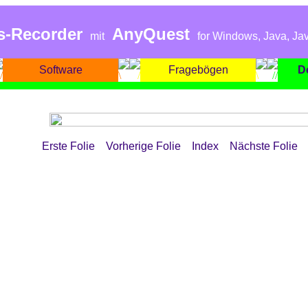
s-Recorder
AnyQuest
mit
for Windows, Java, Jav
Software
Fragebögen
D
Erste Folie
Vorherige Folie
Index
Nächste Folie