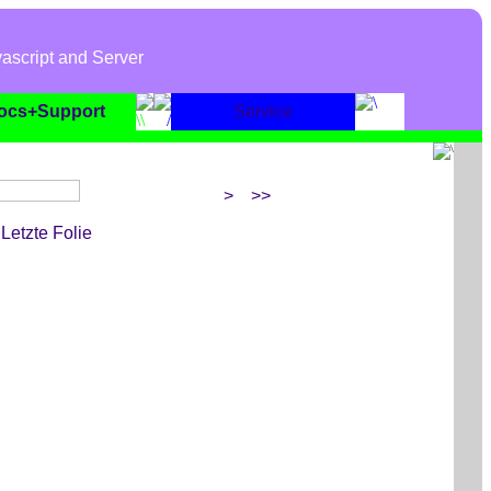
ascript and Server
ocs+Support
Service
>
>>
Letzte Folie